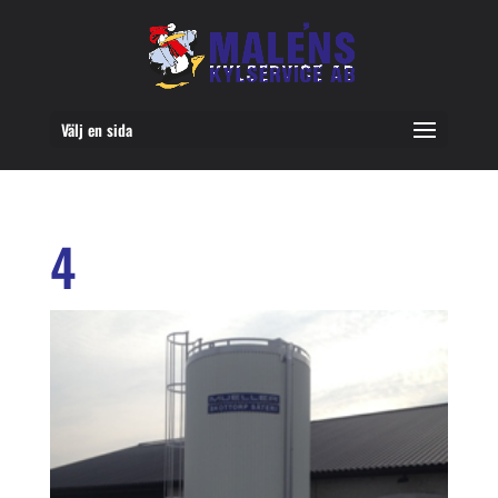
Välj en sida
4